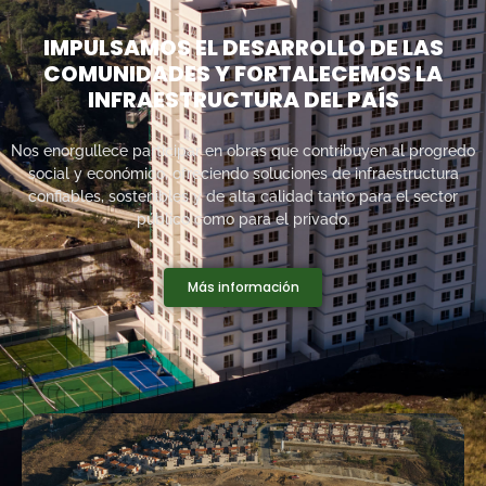
IMPULSAMOS EL DESARROLLO DE LAS
COMUNIDADES Y FORTALECEMOS LA
INFRAESTRUCTURA DEL PAÍS
Nos enorgullece participar en obras que contribuyen al progredo
social y económico, ofreciendo soluciones de infraestructura
confiables, sostenibles y de alta calidad tanto para el sector
público como para el privado.
Más información