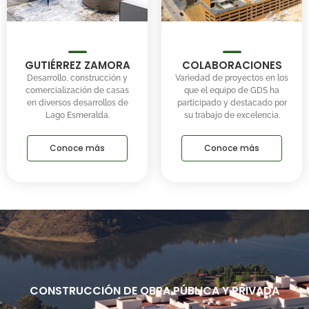
GUTIÉRREZ ZAMORA
COLABORACIONES
Desarrollo, construcción y
Variedad de proyectos en los
comercialización de casas
que el equipo de GDS ha
en diversos desarrollos de
participado y destacado por
Lago Esmeralda.
su trabajo de excelencia.
Conoce más
Conoce más
CONSTRUCCIÓN DE OBRA PÚBLICA Y PRIVADA